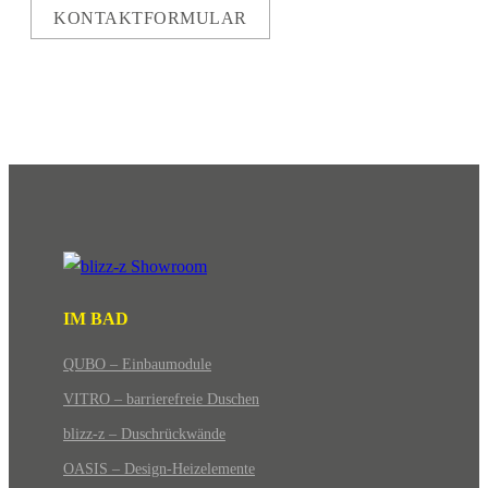
KONTAKTFORMULAR
IM BAD
QUBO – Einbaumodule
VITRO – barrierefreie Duschen
blizz-z – Duschrückwände
OASIS – Design-Heizelemente