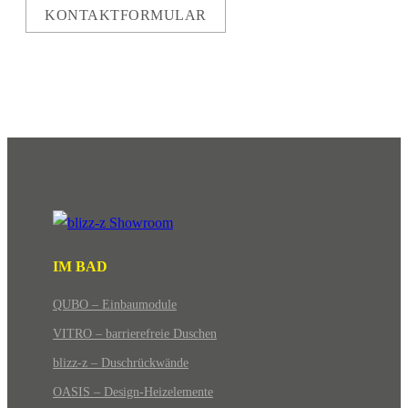
KONTAKTFORMULAR
IM BAD
QUBO – Einbaumodule
VITRO – barrierefreie Duschen
blizz-z – Duschrückwände
OASIS – Design-Heizelemente